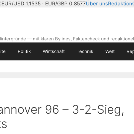
C
EUR/USD 1.1535 · EUR/GBP 0.8577
Über uns
Redaktion
intergründe — mit klaren Bylines, Faktencheck und redaktionel
ite
Politik
Wirtschaft
Technik
Welt
Rep
annover 96 – 3-2-Sieg,
ts