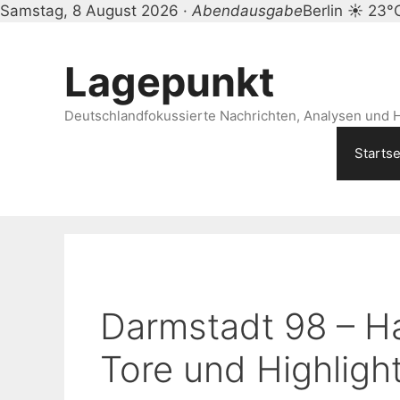
Samstag, 8 August 2026 ·
Abendausgabe
Berlin ☀ 23°
Zum
Inhalt
Lagepunkt
springen
Deutschlandfokussierte Nachrichten, Analysen und H
Startse
Darmstadt 98 – H
Tore und Highligh