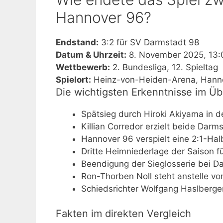
Hannover 96?
Endstand:
3:2 für SV Darmstadt 98
Datum & Uhrzeit:
8. November 2025, 13:
Wettbewerb:
2. Bundesliga, 12. Spieltag
Spielort:
Heinz-von-Heiden-Arena, Hann
Die wichtigsten Erkenntnisse im Üb
Spätsieg durch Hiroki Akiyama in d
Killian Corredor erzielt beide Darm
Hannover 96 verspielt eine 2:1-Hal
Dritte Heimniederlage der Saison f
Beendigung der Sieglosserie bei Da
Ron-Thorben Noll steht anstelle vo
Schiedsrichter Wolfgang Haslberger 
Fakten im direkten Vergleich