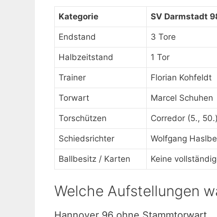
Kategorie
SV Darmstadt 9
Endstand
3 Tore
Halbzeitstand
1 Tor
Trainer
Florian Kohfeldt
Torwart
Marcel Schuhen
Torschützen
Corredor (5., 50
Schiedsrichter
Wolfgang Haslbe
Ballbesitz / Karten
Keine vollständi
Welche Aufstellungen wä
Hannover 96 ohne Stammtorwart