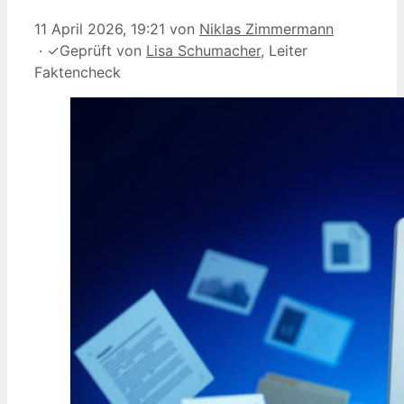
11 April 2026, 19:21
von
Niklas Zimmermann
·
✓
Geprüft von
Lisa Schumacher
, Leiter
Faktencheck