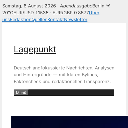
Samstag, 8 August 2026 ·
Abendausgabe
Berlin ☀
20°C
EUR/USD 1.1535 · EUR/GBP 0.8577
Über
uns
Redaktion
Quellen
Kontakt
Newsletter
Zum
Inhalt
springen
Lagepunkt
Deutschlandfokussierte Nachrichten, Analysen
und Hintergründe — mit klaren Bylines,
Faktencheck und redaktioneller Transparenz.
Menü