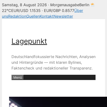
Samstag, 8 August 2026 ·
Morgenausgabe
Berlin
22°C
EUR/USD 1.1535 · EUR/GBP 0.8577
Über
uns
Redaktion
Quellen
Kontakt
Newsletter
Zum
Inhalt
springen
Lagepunkt
Deutschlandfokussierte Nachrichten, Analysen
und Hintergründe — mit klaren Bylines,
Faktencheck und redaktioneller Transparenz.
Menü