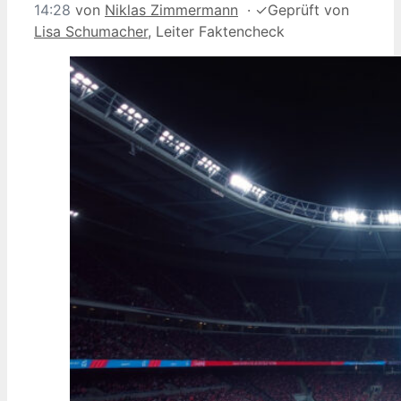
14:28
von
Niklas Zimmermann
·
✓
Geprüft von
Lisa Schumacher
, Leiter Faktencheck