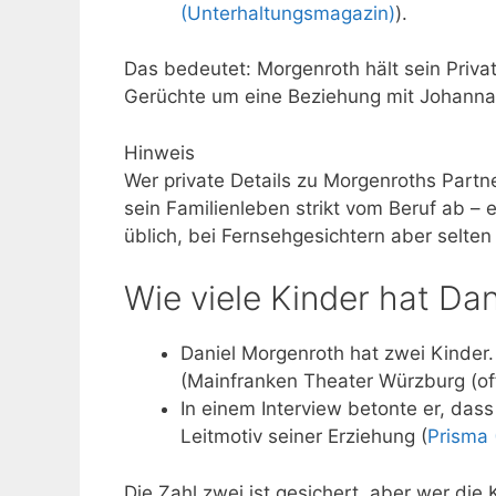
(Unterhaltungsmagazin)
).
Das bedeutet: Morgenroth hält sein Priva
Gerüchte um eine Beziehung mit Johanna K
Hinweis
Wer private Details zu Morgenroths Partne
sein Familienleben strikt vom Beruf ab – 
üblich, bei Fernsehgesichtern aber selten 
Wie viele Kinder hat Da
Daniel Morgenroth hat zwei Kinder.
(Mainfranken Theater Würzburg (offi
In einem Interview betonte er, dass
Leitmotiv seiner Erziehung (
Prisma 
Die Zahl zwei ist gesichert, aber wer die K