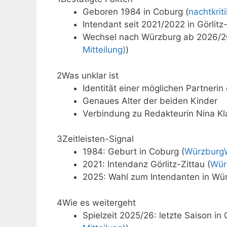
Geboren 1984 in Coburg (
nachtkrit
Intendant seit 2021/2022 in Görlitz-
Wechsel nach Würzburg ab 2026/2
Mitteilung)
)
2
Was unklar ist
Identität einer möglichen Partnerin
Genaues Alter der beiden Kinder
Verbindung zu Redakteurin Nina Kla
3
Zeitleisten-Signal
1984: Geburt in Coburg (
WürzburgWi
2021: Intendanz Görlitz-Zittau (
Wür
2025: Wahl zum Intendanten in Wür
4
Wie es weitergeht
Spielzeit 2025/26: letzte Saison in G