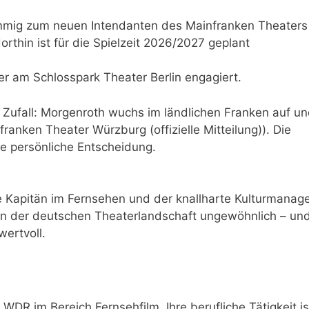
mmig zum neuen Intendanten des Mainfranken Theaters
rthin ist für die Spielzeit 2026/2027 geplant
 er am Schlosspark Theater Berlin engagiert.
n Zufall: Morgenroth wuchs im ländlichen Franken auf u
ranken Theater Würzburg (offizielle Mitteilung)). Die
ine persönliche Entscheidung.
he Kapitän im Fernsehen und der knallharte Kulturmanag
st in der deutschen Theaterlandschaft ungewöhnlich – un
ertvoll.
WDR im Bereich Fernsehfilm. Ihre berufliche Tätigkeit is