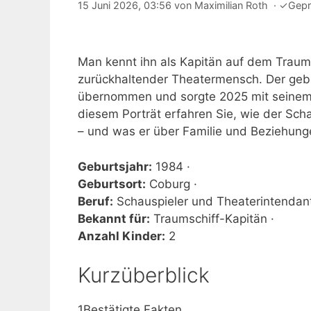
15 Juni 2026, 03:56
von
Maximilian Roth
·
✓
Gepr
Man kennt ihn als Kapitän auf dem Traumsc
zurückhaltender Theatermensch. Der gebür
übernommen und sorgte 2025 mit seinem 
diesem Porträt erfahren Sie, wie der Scha
– und was er über Familie und Beziehung
Geburtsjahr:
1984 ·
Geburtsort:
Coburg ·
Beruf:
Schauspieler und Theaterintendant
Bekannt für:
Traumschiff-Kapitän ·
Anzahl Kinder:
2
Kurzüberblick
1
Bestätigte Fakten