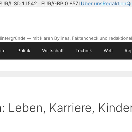
EUR/USD 1.1542 · EUR/GBP 0.8571
Über uns
Redaktion
Qu
intergründe — mit klaren Bylines, Faktencheck und redaktionel
ite
Politik
Wirtschaft
Technik
Welt
Rep
: Leben, Karriere, Kinde