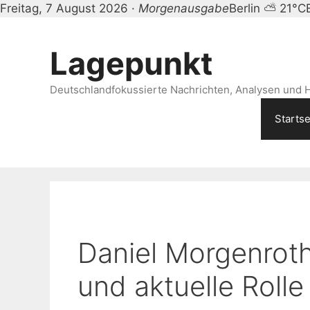
Freitag, 7 August 2026 ·
Morgenausgabe
Berlin ⛅ 21°C
Zum
Inhalt
Lagepunkt
springen
Deutschlandfokussierte Nachrichten, Analysen und H
Startse
Daniel Morgenroth
und aktuelle Rolle