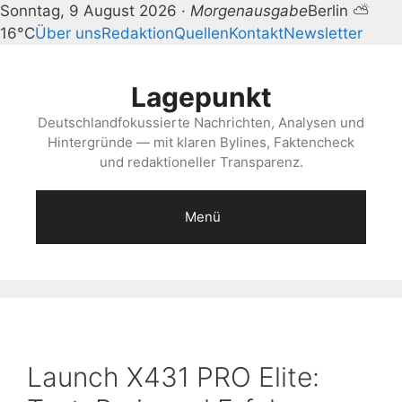
Sonntag, 9 August 2026 ·
Morgenausgabe
Berlin ⛅
16°C
Über uns
Redaktion
Quellen
Kontakt
Newsletter
Zum
Inhalt
Lagepunkt
springen
Deutschlandfokussierte Nachrichten, Analysen und
Hintergründe — mit klaren Bylines, Faktencheck
und redaktioneller Transparenz.
Menü
Launch X431 PRO Elite: