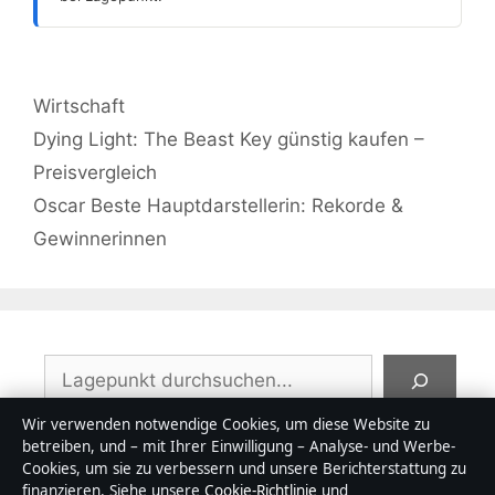
Kategorien
Wirtschaft
Dying Light: The Beast Key günstig kaufen –
Preisvergleich
Oscar Beste Hauptdarstellerin: Rekorde &
Gewinnerinnen
Suchen
Wir verwenden notwendige Cookies, um diese Website zu
betreiben, und – mit Ihrer Einwilligung – Analyse- und Werbe-
Cookies, um sie zu verbessern und unsere Berichterstattung zu
finanzieren. Siehe unsere
Cookie-Richtlinie
und