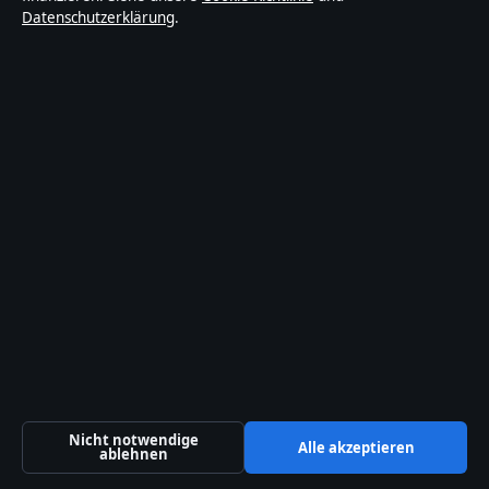
Datenschutzerklärung
.
Bill Ramsey: Leben, Karriere und Tod des
Schlagersängers
August 8, 2026
Patrick Heinrich: Alter, Kinder & Fakten zum
GZSZ-Star
August 2, 2026
Malick Thiaw: Gehalt, Religion, Familie und
Karriere
August 2, 2026
Jasmina Neudecker: Biografie, Karriere und
Privatleben
Nicht notwendige
August 2, 2026
Alle akzeptieren
ablehnen